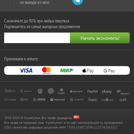
не выходя из чата:
Сэкономьте до 90% при любых покупках
Подпишитесь на самые выгодные предложения
Принимаем к оплате:
2010-2026 © КупиКупон. Все права защищены.
Все права на товарный знак "КупиКупон" и на сайт www.kupikupon.ru принадлежат
OOO «Агентство цифровых решений» ИНН 7705523387, ОГРН 1127747063212