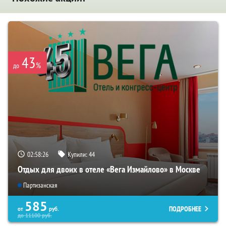
43
%
до
02:58:25
Купили:
44
Отдых для двоих в отеле «Вега Измайлово» в Москве
Партизанская
585
ПОДРОБНЕЕ
от
руб.
до
11100
руб.