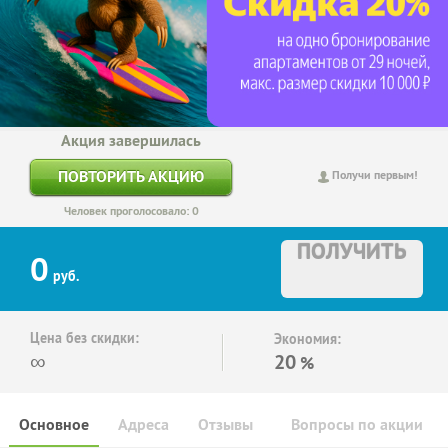
Акция завершилась
ПОВТОРИТЬ АКЦИЮ
Получи первым!
Человек проголосовало: 0
ПОЛУЧИТЬ
0
руб.
Цена без скидки:
Экономия:
∞
20
%
Основное
Адреса
Отзывы
Вопросы по акции