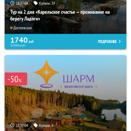
18:37:02
Купили:
39
Тур на 2 дня «Карельское счастье — проживание на
берегу Ладоги»
Достоевская
1740
ПОДРОБНЕЕ
руб.
13900
руб.
-50
%
18:37:02
Купили:
6