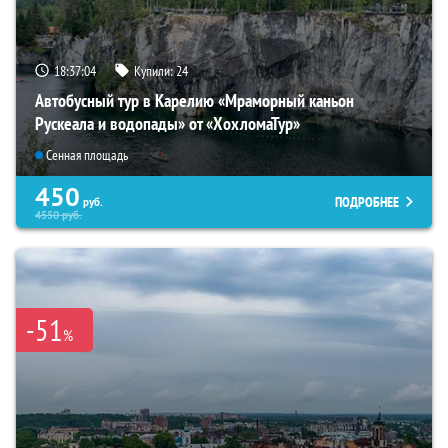
18:37:02
Купили:
24
Автобусный тур в Карелию «Мраморный каньон
Рускеала и водопады» от «ХохломаТур»
Сенная площадь
450
ПОДРОБНЕЕ
руб.
4550
руб.
-51
%