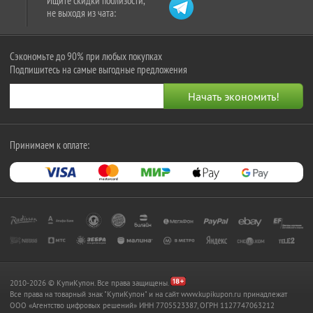
Ищите скидки поблизости,
не выходя из чата:
Сэкономьте до 90% при любых покупках
Подпишитесь на самые выгодные предложения
Принимаем к оплате:
2010-2026 © КупиКупон. Все права защищены.
Все права на товарный знак "КупиКупон" и на сайт www.kupikupon.ru принадлежат
OOO «Агентство цифровых решений» ИНН 7705523387, ОГРН 1127747063212