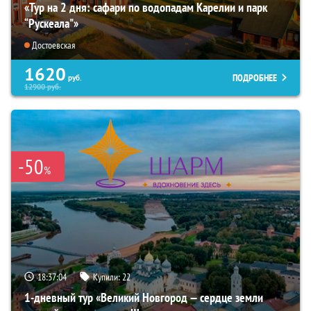
«Тур на 2 дня: сафари по водопадам Карелии и парк
“Рускеала"»
Достоевская
1620
ПОДРОБНЕЕ
руб.
12900
руб.
-50
%
18:37:02
Купили:
22
1-дневный тур «Великий Новгород — сердце земли