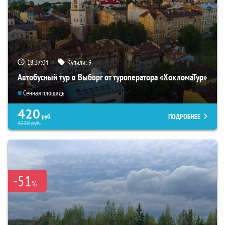
18:37:02
Купили:
9
Автобусный тур в Выборг от туроператора «ХохломаТур»
Сенная площадь
420
ПОДРОБНЕЕ
руб.
4230
руб.
-51
%