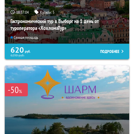
18:37:02
Купили:
5
Гастрономический тур в Выборг на 1 день от
туроператора «ХохломаТур»
Сенная площадь
620
ПОДРОБНЕЕ
руб.
6290
руб.
-50
%