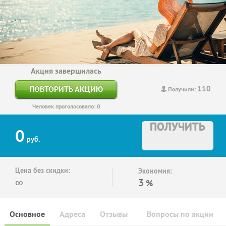
Акция завершилась
110
ПОВТОРИТЬ АКЦИЮ
Получили:
Человек проголосовало: 0
ПОЛУЧИТЬ
0
руб.
Цена без скидки:
Экономия:
∞
3
%
Основное
Адреса
Отзывы
Вопросы по акции