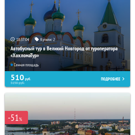
18:37:02
Купили:
2
Автобусный тур в Великий Новгород от туроператора
«ХохломаТур»
Сенная площадь
510
ПОДРОБНЕЕ
руб.
5190
руб.
-51
%