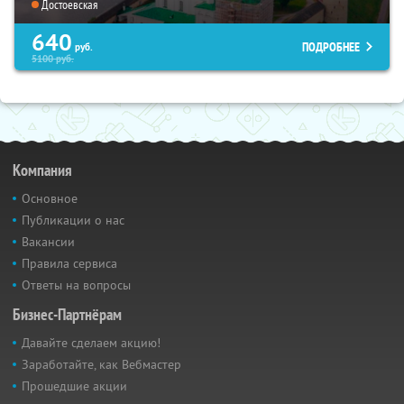
Достоевская
640
ПОДРОБНЕЕ
руб.
5100
руб.
Компания
Основное
Публикации о нас
Вакансии
Правила сервиса
Ответы на вопросы
Бизнес-Партнёрам
Давайте сделаем акцию!
Заработайте, как Вебмастер
Прошедшие акции