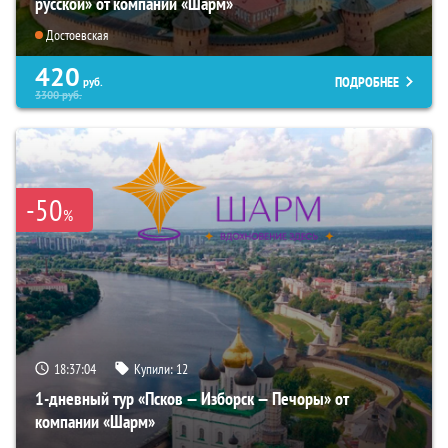
русской» от компании «Шарм»
Достоевская
420
ПОДРОБНЕЕ
руб.
3300
руб.
-50
%
18:37:02
Купили:
12
1-дневный тур «Псков — Изборск — Печоры» от
компании «Шарм»