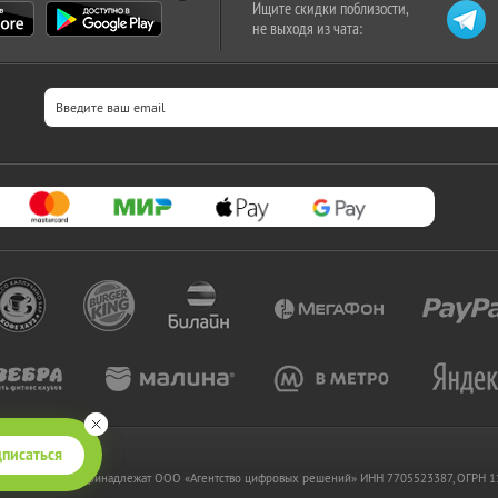
Ищите скидки поблизости,
не выходя из чата:
писаться
 www.kupikupon.ru принадлежат OOO «Агентство цифровых решений» ИНН 7705523387, ОГРН