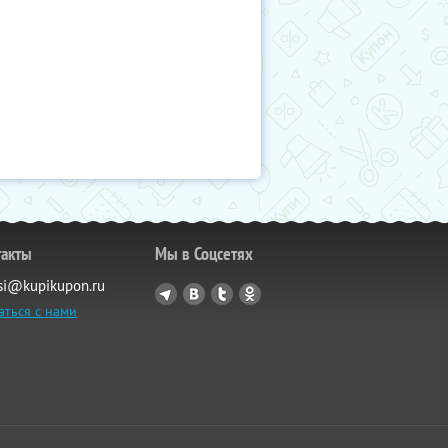
такты
Мы в Соцсетях
si@kupikupon.ru
аться с нами