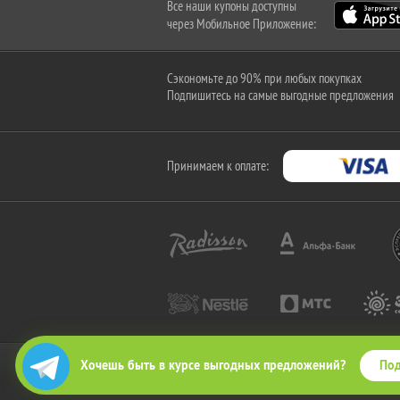
Все наши купоны доступны
через Мобильное Приложение:
Сэкономьте до 90% при любых покупках
Подпишитесь на самые выгодные предложения
Принимаем к оплате:
Под
Хочешь быть в курсе выгодных предложений?
2010-2026 © КупиКупон. Все права защищены.
Все права на товарный знак "КупиКупон" и на сайт