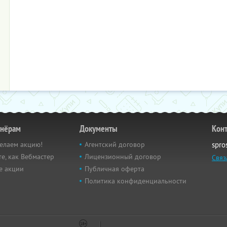
тнёрам
Документы
Кон
елаем акцию!
Агентский договор
spro
е, как Вебмастер
Лицензионный договор
Связ
е акции
Публичная оферта
Политика конфиденциальности