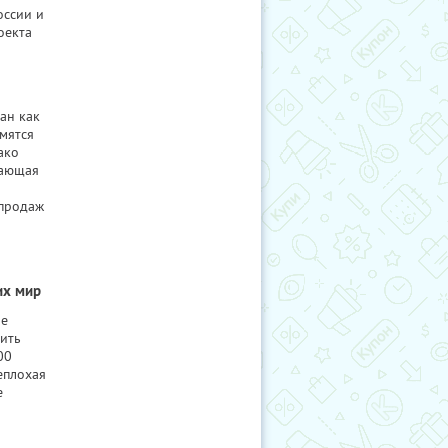
оссии и
оекта
ан как
емятся
ако
тающая
 продаж
их мир
не
пить
00
еплохая
е