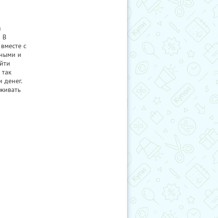
и
 В
вместе с
чными и
айти
 так
 денег.
еживать
о