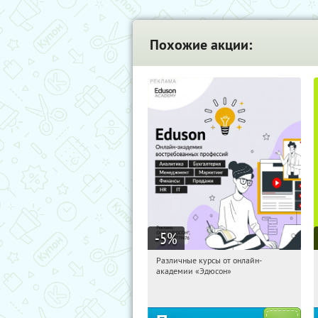
Похожие акции:
-5
%
Различные курсы от онлайн-
02:14:42
Получили:
2
академии «Эдюсон»
Россия