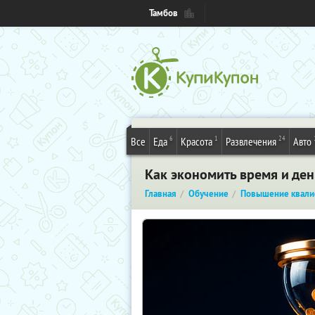
Тамбов
6
1
24
Все
Еда
Красота
Развлечения
Авто
Как экономить время и де
Главная
Обучение
Повышение квали