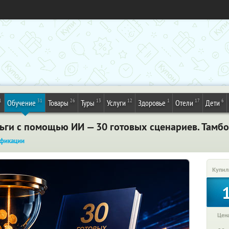
1
31
26
13
12
1
17
6
Обучение
Товары
Туры
Услуги
Здоровье
Отели
Дети
ньги с помощью ИИ — 30 готовых сценариев. Тамб
фикации
Купил
Цена