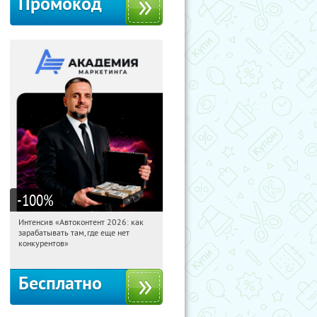
Промокод
-100
%
Интенсив «Автоконтент 2026: как
02:14:42
Получили:
4
зарабатывать там, где еще нет
Россия
конкурентов»
Бесплатно