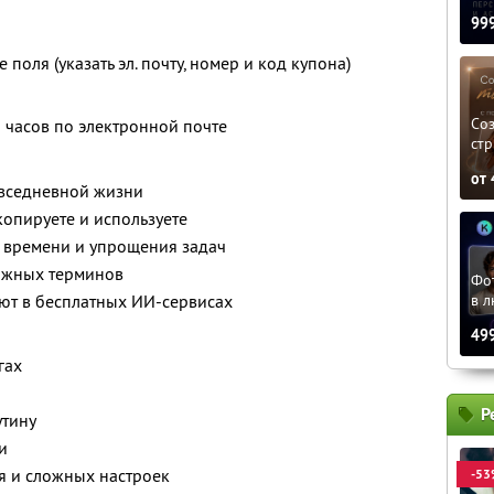
99
поля (указать эл. почту, номер и код купона)
»
Соз
8 часов по электронной почте
стр
от
овседневной жизни
опируете и используете
, времени и упрощения задач
ожных терминов
Фо
в л
ют в бесплатных ИИ-сервисах
49
гах
Р
утину
и
я и сложных настроек
-53