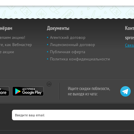
тнёрам
Документы
Кон
елаем акцию!
Агентский договор
spro
е, как Вебмастер
Лицензионный договор
Связ
е акции
Публичная оферта
Политика конфиденциальности
Ищите скидки поблизости,
не выходя из чата: