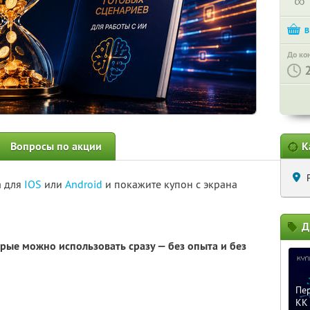
∞
До ко
Вопросы по акции
К
а для
IOS
или
Android
и покажите купон с экрана
Д
орые можно использовать сразу — без опыта и без
Пер
KK 