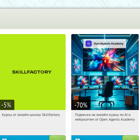
-5
%
-70
%
Курсы от онлайн-школы Skillfactory
Подписка на онлайн-курсы по AI и
02:14:42
Получи первым!
02:14:42
Получили:
18
нейросетям от Open Agents Academy
Россия
Россия