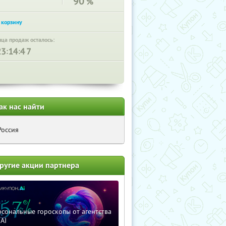
90
%
нца продаж осталось:
:
:
ак нас найти
Россия
ругие акции партнера
сональные гороскопы от агентства
AI