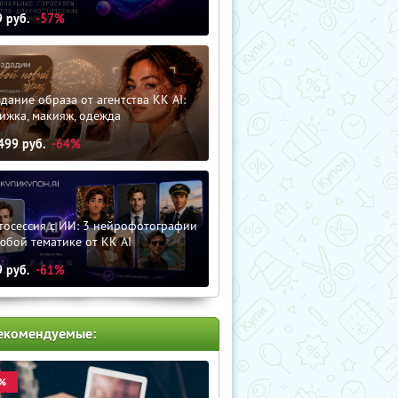
9
руб.
-57%
дание образа от агентства KK AI:
ижка, макияж, одежда
499
руб.
-64%
тосессия с ИИ: 3 нейрофотографии
юбой тематике от KK AI
9
руб.
-61%
екомендуемые:
%