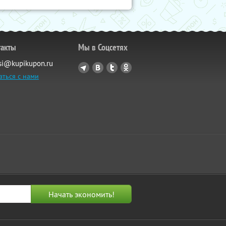
такты
Мы в Соцсетях
si@kupikupon.ru
аться с нами