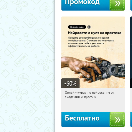
Промокод
-60
%
Онлайн-курсы по нейросетям от
02:14:42
Получили:
6
академии «Эдюсон»
Москва
Бесплатно