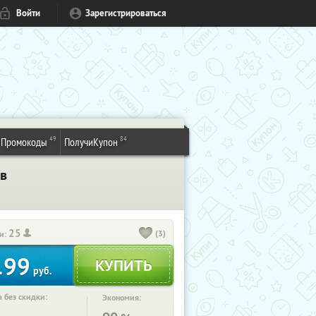
Войти
Зарегистрироваться
49
84
Промокоды
ПолучиКупон
ов
25
(3)
и:
199
руб.
 без скидки:
Экономия: