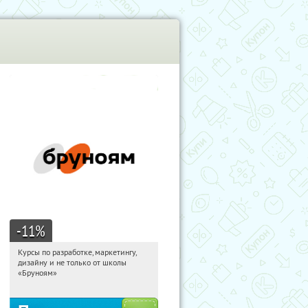
-11
%
Курсы по разработке, маркетингу,
02:14:42
Получи первым!
дизайну и не только от школы
Россия
«Бруноям»