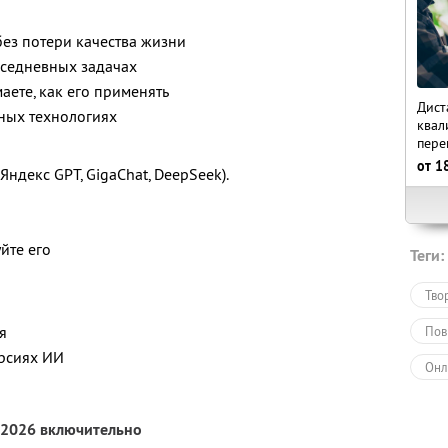
без потери качества жизни
вседневных задачах
аете, как его применять
Дист
жных технологиях
квал
пере
от
1
Яндекс GPT, GigaChat, DeepSeek).
йте его
Теги:
Тво
я
Пов
ерсиях ИИ
Онл
Обу
 2026 включительно